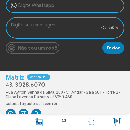
Aster
Shop
Contato
Blog
10
FAQ
266
Não sou um robô
Enviar
Acesso remoto
Olá humano!
Matriz
43.
3028.6070
Rua Ayrton Senna da Silva, 200 - 5º Andar - Sala 501 - Torre 2 -
Gleba Fazenda Palhano - 86050-460
astersoft@astersoft.com.br