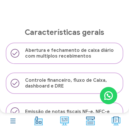
Aster
Shop
Contato
Blog
10
Características gerais
FAQ
266
Abertura e fechamento de caixa diário
Acesso remoto
com multiplos recebimentos
Controle financeiro, fluxo de Caixa,
dashboard e DRE
Emissão de notas fiscais NF-e, NFC-e