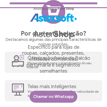
Assista sobre o Aster
Shop
Inicial
Aster
Shop
Por que esta solução?
Sobre
Destacamos algumas das principais características de
nossas soluções.
Específico para lojas de
Soluções
roupas, calçados, presentes,
Otimização frente de Balcão
utilidades domesticas,
Aster
Auto
Mais agilidade para o atendimento do seu
perfumaria e segmentos
cliente
semelhantes
Aster
Build
Aster
Fix
Telas mais inteligentes
Aster
Parts
Visual intuitivo para uma melhor velocidade de
aprendizado.
Chamar no Whatsapp
Aster
Pet