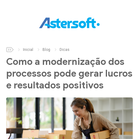
Inicial
Sobre
Inicial
Blog
Dicas
Como a modernização dos
Soluções
processos pode gerar lucros
Aster
Auto
e resultados positivos
Aster
Build
Aster
Fix
Aster
Parts
Aster
Pet