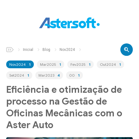
Inicial
Sobre
Inicial
Blog
Nov2024
Soluções
Nov2024
1
Mar2025
1
Fev2025
1
Out2024
1
Set2024
1
Mar2023
4
00
1
Aster
Auto
Eficiência e otimização de
Aster
Build
processo na Gestão de
Aster
Fix
Oficinas Mecânicas com o
Aster
Parts
Aster Auto
Aster
Pet