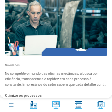
Aster
Shop
Contato
Blog
10
FAQ
266
Acesso remoto
Novidades
No competitivo mundo das oficinas mecânicas, a busca por
eficiência, transparência e rapidez em cada processo é
constante. Empresários do setor sabem que cada detalhe conta
para garantir a satisfação do cliente e, consequentemente, os
lucros do negócio. É nesse contexto que o Aster Auto se destaca
Otimize os processos
como uma solução poderosa, trazendo mais rapidez e facilidade
no dia a dia das operações.
A eficiência começa com a otimização de processo. O Aster
Auto permite que as oficinas mecânicas automatizem tarefas