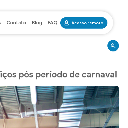
s
Contato
Blog
FAQ
Acesso remoto
iços pós período de carnaval