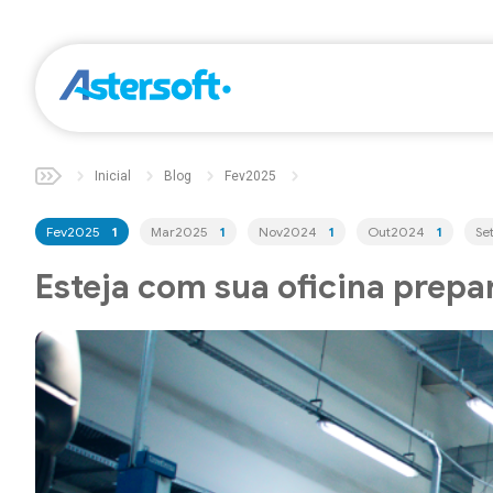
Inicial
Blog
Fev2025
Fev2025
1
Mar2025
1
Nov2024
1
Out2024
1
Se
Esteja com sua oficina prepa