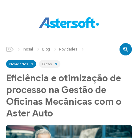
Inicial
Sobre
Inicial
Blog
Novidades
Soluções
Novidades
1
Dicas
9
Eficiência e otimização de
Aster
Auto
processo na Gestão de
Aster
Build
Oficinas Mecânicas com o
Aster
Fix
Aster Auto
Aster
Parts
Aster
Pet