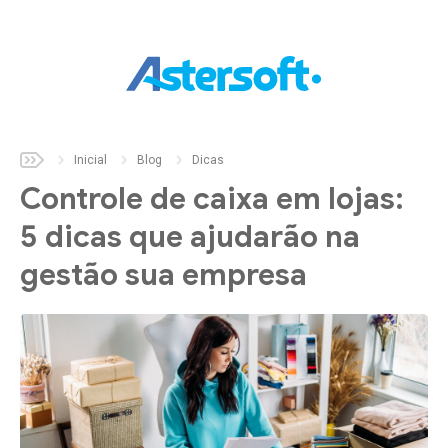
Inicial
Sobre
Inicial
Blog
Dicas
Controle de caixa em lojas:
Soluções
5 dicas que ajudarão na
Aster
Auto
gestão sua empresa
Aster
Build
Aster
Fix
Aster
Parts
Aster
Pet