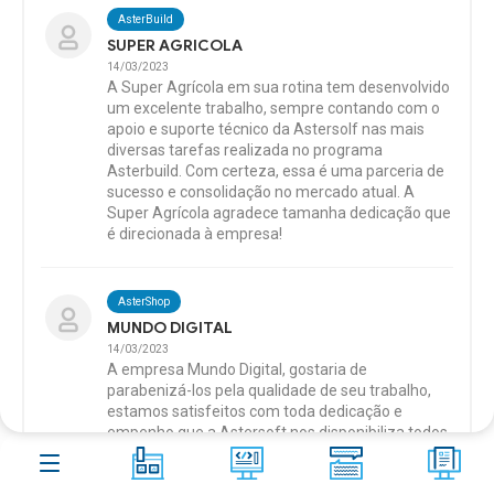
Aster
Shop
AsterBuild
SUPER AGRICOLA
Contato
14/03/2023
A Super Agrícola em sua rotina tem desenvolvido
um excelente trabalho, sempre contando com o
Blog
10
apoio e suporte técnico da Astersolf nas mais
diversas tarefas realizada no programa
FAQ
266
Asterbuild. Com certeza, essa é uma parceria de
sucesso e consolidação no mercado atual. A
Acesso remoto
Super Agrícola agradece tamanha dedicação que
é direcionada à empresa!
AsterShop
MUNDO DIGITAL
14/03/2023
A empresa Mundo Digital, gostaria de
parabenizá-los pela qualidade de seu trabalho,
estamos satisfeitos com toda dedicação e
empenho que a Astersoft nos disponibiliza todos
os dias.
“O segredo do sucesso está na sua entrega! ”