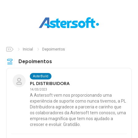
Inicial
Sobre
Inicial
Depoimentos
Soluções
Depoimentos
AsterBuild
Aster
Auto
PL DISTRIBUIDORA
14/03/2023
Aster
Build
A Astersoft vem nos proporcionando uma
experiência de suporte como nunca tivemos, a PL
Aster
Fix
Distribuidora agradece a parceria e carinho que
os colaboradores da Astersoft tem conosco, uma
Aster
Parts
empresa magnífica que tem nos ajudado a
crescer e evoluir. Gratidão.
Aster
Pet