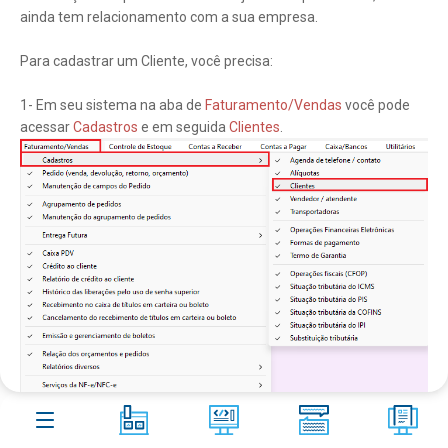
Aster
Shop
ainda tem relacionamento com a sua empresa.
Contato
Para cadastrar um Cliente, você precisa:
Blog
10
1- Em seu sistema na aba de
Faturamento/Vendas
você pode
acessar
Cadastros
e em seguida
Clientes
.
FAQ
266
Acesso remoto
2- Clique no botão
+ Incluir novo Cliente
. Caso seu cliente seja