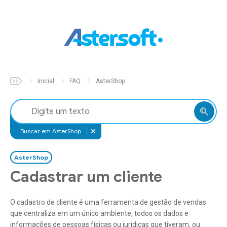
Inicial
Sobre
Inicial
FAQ
AsterShop
Soluções
Aster
Auto
Buscar em AsterShop
Aster
Build
AsterShop
Aster
Fix
Cadastrar um cliente
Aster
Parts
O cadastro de cliente é uma ferramenta de gestão de vendas
Aster
Pet
que centraliza em um único ambiente, todos os dados e
informações de pessoas físicas ou jurídicas que tiveram, ou