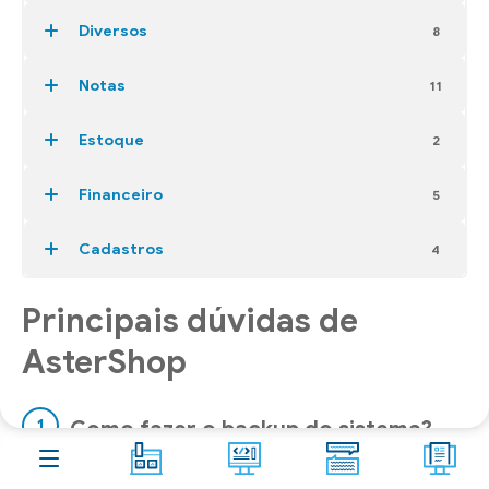
Aster
Shop
Diversos
8
Contato
Notas
11
Blog
10
Estoque
2
FAQ
266
Financeiro
5
Acesso remoto
Cadastros
4
Principais dúvidas de
AsterShop
Como fazer o backup do sistema?
O Backup é uma cópia de segurança dos seus dados