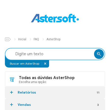
Inicial
Sobre
Inicial
FAQ
AsterShop
Soluções
Aster
Auto
Buscar em AsterShop
Aster
Build
Todas as dúvidas AsterShop
Escolha uma opção:
Aster
Fix
Aster
Parts
Relatórios
11
Aster
Pet
Vendas
3