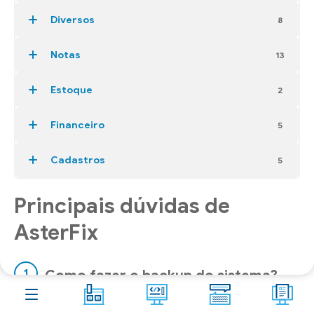
Aster
Shop
Diversos
8
Contato
Notas
13
Blog
10
Estoque
2
FAQ
266
Financeiro
5
Acesso remoto
Cadastros
5
Principais dúvidas de
AsterFix
Como fazer o backup do sistema?
O Backup é uma cópia de segurança dos seus dados