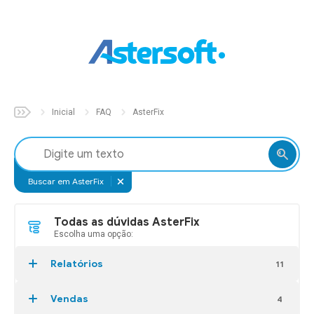
Inicial
Sobre
Inicial
FAQ
AsterFix
Soluções
Aster
Auto
Buscar em AsterFix
Aster
Build
Todas as dúvidas AsterFix
Escolha uma opção:
Aster
Fix
Aster
Parts
Relatórios
11
Aster
Pet
Vendas
4