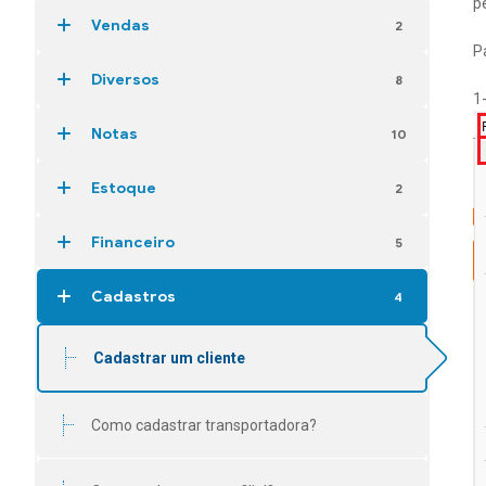
p
Vendas
2
P
Diversos
8
1
Notas
10
Estoque
2
Financeiro
5
Cadastros
4
Cadastrar um cliente
Como cadastrar transportadora?