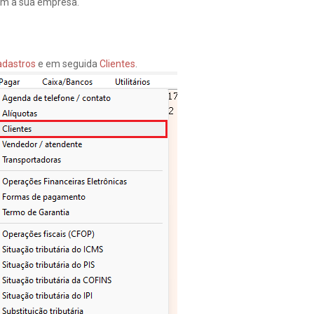
com a sua empresa.
adastros
e em seguida
Clientes
.