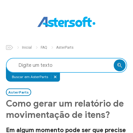
Inicial
Sobre
Inicial
FAQ
AsterParts
Soluções
Aster
Auto
Buscar em AsterParts
Aster
Build
AsterParts
Aster
Fix
Como gerar um relatório de
Aster
Parts
movimentação de itens?
Aster
Pet
Em algum momento pode ser que precise