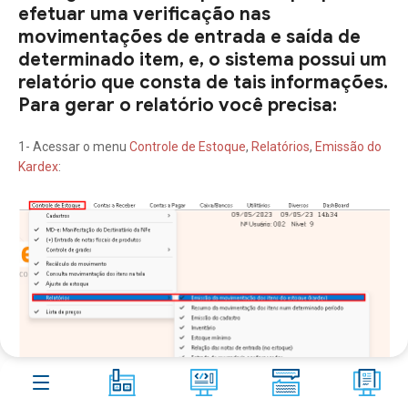
Aster
Shop
efetuar uma verificação nas
movimentações de entrada e saída de
Contato
determinado item, e, o sistema possui um
relatório que consta de tais informações.
Blog
10
Para gerar o relatório você precisa:
FAQ
266
1- Acessar o menu
Controle de Estoque
,
Relatórios
,
Emissão do
Kardex
:
Acesso remoto