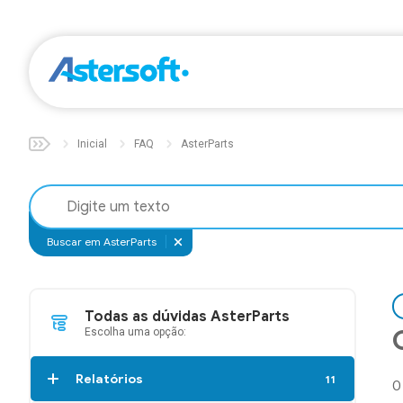
Inicial
FAQ
AsterParts
Buscar em AsterParts
Todas as dúvidas AsterParts
Escolha uma opção:
Relatórios
11
O