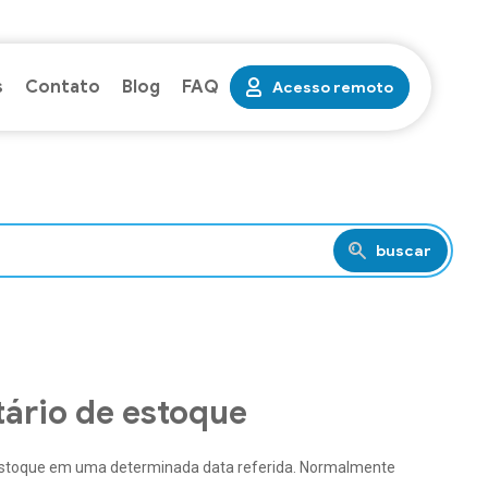
s
Contato
Blog
FAQ
Acesso remoto
buscar
tário de estoque
u estoque em uma determinada data referida. Normalmente