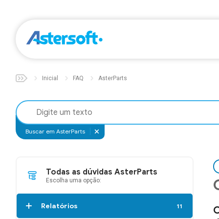
Inicial
FAQ
AsterParts
Buscar em AsterParts
Todas as dúvidas AsterParts
Escolha uma opção:
Relatórios
11
O