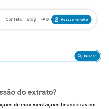
s
Contato
Blog
FAQ
Acesso remoto
buscar
ssão do extrato?
ações de movimentações financeiras em